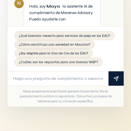
M
Hola, soy
Maya
: la asistente IA de
cumplimiento de Marensa Advisory.
Puedo ayudarle con:
• Licencias financieras en los EAU,
¿Qué licencias necesito para servicios de pago en los EAU?
Mauricio, el Reino Unido y más
¿Cómo constituyo una sociedad en Mauricio?
• Marcos de cumplimiento
AML/CFT y regulatorio
¿Soy elegible para la Visa de Oro de los EAU?
• Constitución de sociedades y
¿Cuáles son los requisitos para una licencia VASP?
entrada en nuevos mercados
• Elegibilidad para la Visa de Oro de
los EAU
• Regulaciones VASP y activos
digitales
Maya proporciona orientación general únicamente. No es
asesoramiento jurídico ni regulatorio. Consulte a un asesor de
Marensa para su situación específica.
¿Qué desea explorar hoy?