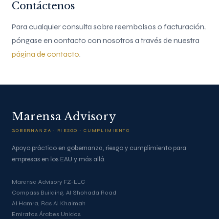
Contáctenos
Para cualquier consulta sobre reembolsos o facturación,
póngase en contacto con nosotros a través de nuestra
página de contacto
.
Marensa Advisory
GOBERNANZA · RIESGO · CUMPLIMIENTO
Apoyo práctico en gobernanza, riesgo y cumplimiento para
empresas en los EAU y más allá.
Marensa Advisory FZ-LLC
Compass Building, Al Shohada Road
Al Hamra, Ras Al Khaimah
Emiratos Árabes Unidos