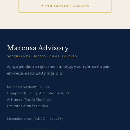
✦ PREGUNTAR A MAYA
Marensa Advisory
GOBERNANZA · RIESGO · CUMPLIMIENTO
Apoyo práctico en gobernanza, riesgo y cumplimiento para
empresas en los EAU y más allá.
Marensa Advisory FZ-LLC
Compass Building, Al Shohada Road
Al Hamra, Ras Al Khaimah
Emiratos Árabes Unidos
Licenciado por RAKEZ — 47026631