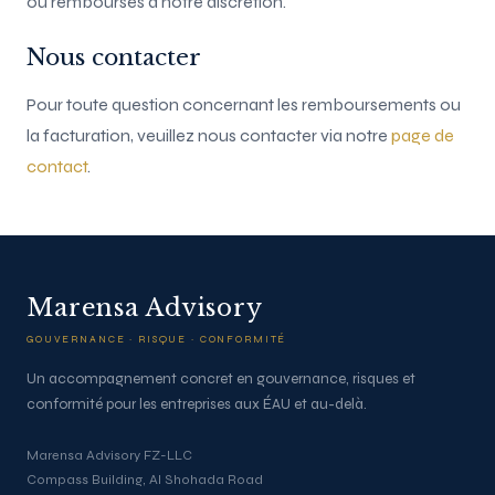
ou remboursés à notre discrétion.
Nous contacter
Pour toute question concernant les remboursements ou
la facturation, veuillez nous contacter via notre
page de
contact
.
Marensa Advisory
GOUVERNANCE · RISQUE · CONFORMITÉ
Un accompagnement concret en gouvernance, risques et
conformité pour les entreprises aux ÉAU et au-delà.
Marensa Advisory FZ-LLC
Compass Building, Al Shohada Road