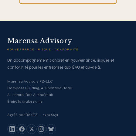
Marensa Advisory
GOUVERNANCE · RISQUE · CONFORMITÉ
Un accompagnement concret en gouvernance, risques et
conformité pour les entreprises aux ÉAU et au-delà.
Marensa Advisory FZ-LLC
Compass Building, Al Shohada Road
Al Hamra, Ras Al Khaïmah
Émirats arabes unis
Agréé par RAKEZ — 47026631