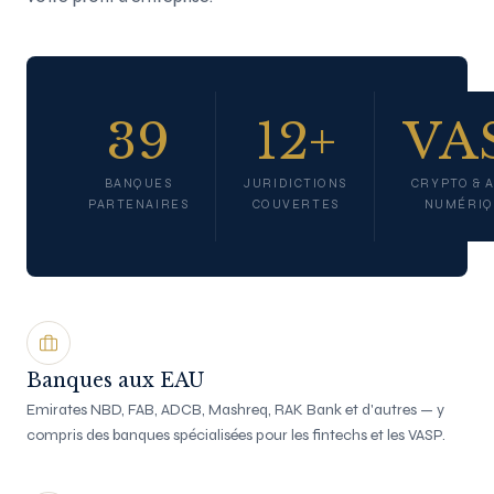
39
12+
VA
BANQUES
JURIDICTIONS
CRYPTO & A
PARTENAIRES
COUVERTES
NUMÉRIQ
Banques aux EAU
Emirates NBD, FAB, ADCB, Mashreq, RAK Bank et d'autres — y
compris des banques spécialisées pour les fintechs et les VASP.